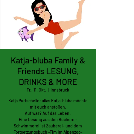
Katja-bluba Family &
Friends LESUNG,
DRINKS & MORE
Fr., 11. Okt.
  |  
Innsbruck
Katja Purtscheller alias Katja-bluba möchte
mit euch anstoßen.
Auf was? Auf das Leben!
Eine Lesung aus den Büchern -
Schwimmerei ist Zauberei- und dem
Fortsetzungsbuch -Tim im Alpenzoo-