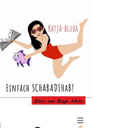
Katja-bluba
Einfach SCHABADIHaB!
-Zitat von Katja-bluba-