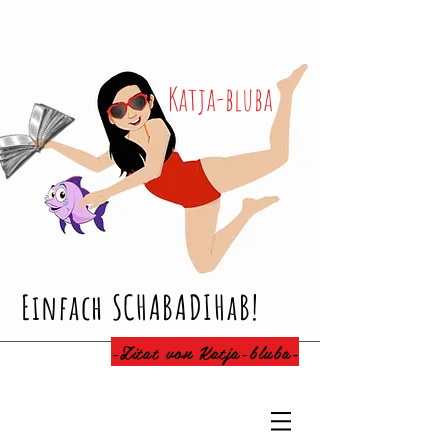
Katja-bluba
Einfach SCHABADIHaB!
-Zitat von Katja-bluba-