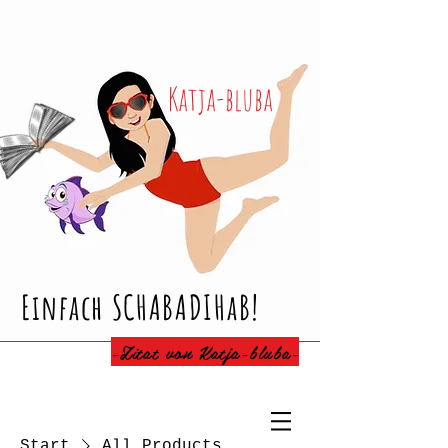
Katja-bluba
Einfach SCHABADIHaB!
-Zitat von Katja-bluba-
Start
All Products